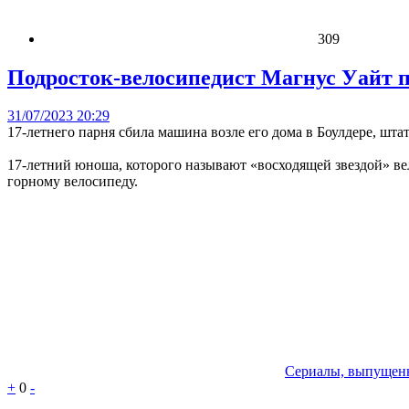
309
Подросток-велосипедист Магнус Уайт п
31/07/2023 20:29
17-летнего парня сбила машина возле его дома в Боулдере, шт
17-летний юноша, которого называют «восходящей звездой» вел
горному велосипеду.
Сериалы, выпущенн
+
0
-