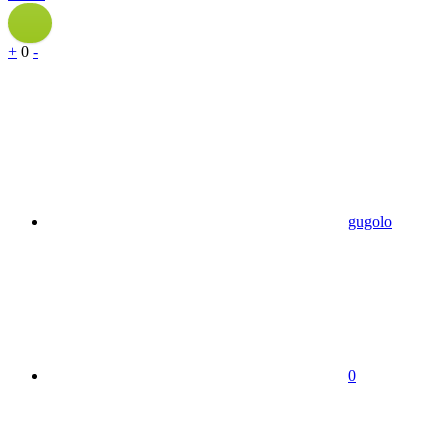
+
0
-
gugolo
0