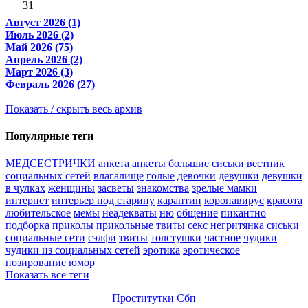
31
Август 2026 (1)
Июль 2026 (2)
Май 2026 (75)
Апрель 2026 (2)
Март 2026 (3)
Февраль 2026 (27)
Показать / скрыть весь архив
Популярные теги
МЕДСЕСТРИЧКИ
анкета
анкеты
большие сиськи
вестник
социальных сетей
влагалище
голые
девочки
девушки
девушки
в чулках
женщины
засветы
знакомства
зрелые мамки
интернет
интерьер под старину
карантин
коронавирус
красота
любительское
мемы
неадекваты
ню
общение
пикантно
подборка
приколы
прикольные твиты
секс негритянка
сиськи
социальные сети
сэлфи
твиты
толстушки
частное
чудики
чудики из социальных сетей
эротика
эротическое
позирование
юмор
Показать все теги
Проститутки Сбп