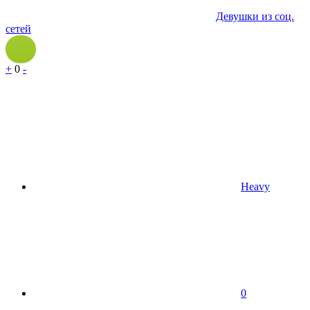
Девушки из соц.
сетей
+
0
-
Heavy
0