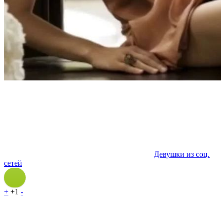
Девушки из соц.
сетей
+
+1
-