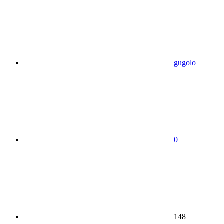
gugolo
0
148