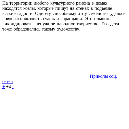
На территории любого культурного района в домах
находятся козлы, которые пишут на стенах в подъезде
всякие гадости. Одному способному отцу семейства удалось
ловко использовать гуашь и карандаши. Это помогло
ликвидировать ненужное народное творчество. Его дети
тоже обрадовались такому художеству.
Приколы соц.
сетей
+
+4
-