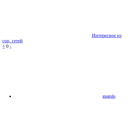
Интересное из
соц. сетей
+
0
-
gugolo