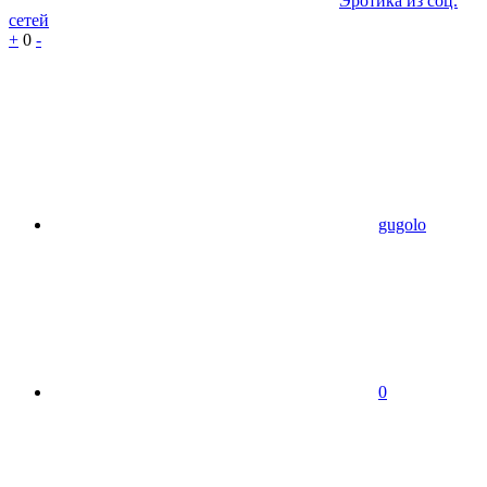
Эротика из соц.
сетей
+
0
-
gugolo
0