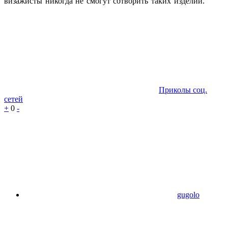
визажисты никогда не смогут сотворить таких изделий.
Приколы соц.
сетей
+
0
-
gugolo