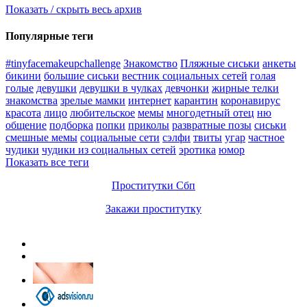
Показать / скрыть весь архив
Популярные теги
#tinyfacemakeupchallenge
Знакомство
Пляжные сиськи
анкеты
бикини
большие сиськи
вестник социальных сетей
голая
голые
девушки
девушки в чулках
девчонки
жирные телки
знакомства
зрелые мамки
интернет
карантин
коронавирус
красота
лицо
любительское
мемы
многодетный отец
ню
общение
подборка
попки
приколы
развратные позы
сиськи
смешные мемы
социальные сети
сэлфи
твиты
угар
частное
чудики
чудики из социальных сетей
эротика
юмор
Показать все теги
Проститутки Сбп
Закажи проститутку