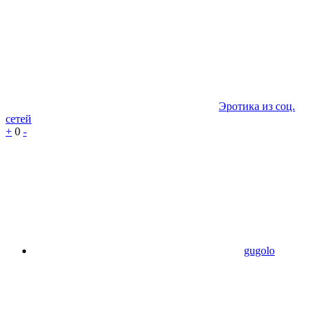
Эротика из соц.
сетей
+
0
-
gugolo