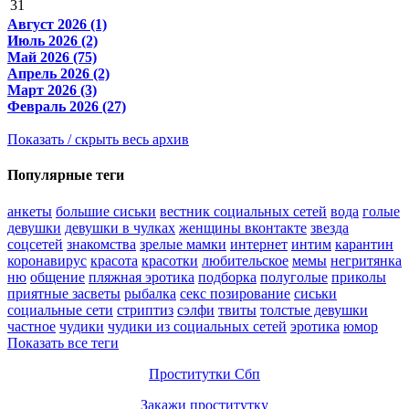
31
Август 2026 (1)
Июль 2026 (2)
Май 2026 (75)
Апрель 2026 (2)
Март 2026 (3)
Февраль 2026 (27)
Показать / скрыть весь архив
Популярные теги
анкеты
большие сиськи
вестник социальных сетей
вода
голые
девушки
девушки в чулках
женщины вконтакте
звезда
соцсетей
знакомства
зрелые мамки
интернет
интим
карантин
коронавирус
красота
красотки
любительское
мемы
негритянка
ню
общение
пляжная эротика
подборка
полуголые
приколы
приятные засветы
рыбалка
секс позирование
сиськи
социальные сети
стриптиз
сэлфи
твиты
толстые девушки
частное
чудики
чудики из социальных сетей
эротика
юмор
Показать все теги
Проститутки Сбп
Закажи проститутку