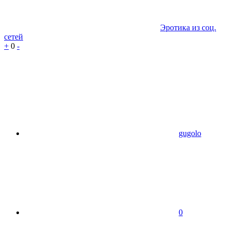
Эротика из соц.
сетей
+
0
-
gugolo
0