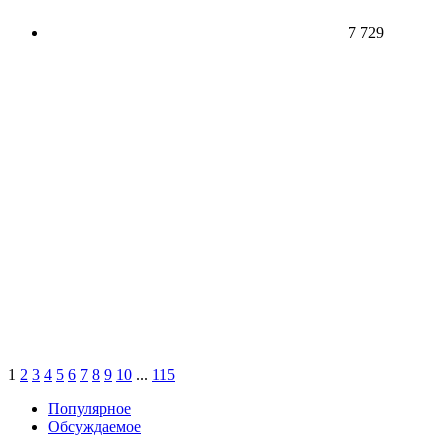
7 729
1
2
3
4
5
6
7
8
9
10
...
115
Популярное
Обсуждаемое