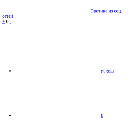
Эротика из соц.
сетей
+
0
-
gugolo
0