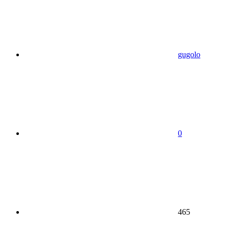
gugolo
0
465