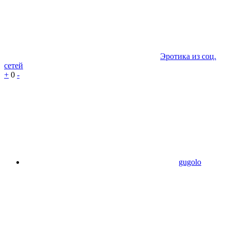
Эротика из соц.
сетей
+
0
-
gugolo