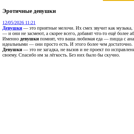
Эротичные девушки
12/05/2026 11:21
Девушки
— это приятные мелочи. Их смех звучит как музыка, 
— и они не засмеют, а скорее всего, добавят что-то ещё более а
Именно
девушки
помнят, что ваша любимая еда — пицца с анан
идеальными — они просто есть. И этого более чем достаточно.
Девушки
— это не загадка, не вызов и не проект по исправлени
своему. Спасибо им за лёгкость. Без них было бы скучно.