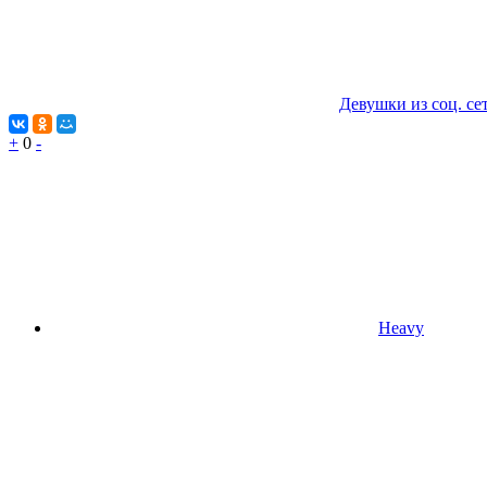
Девушки из соц. се
+
0
-
Heavy