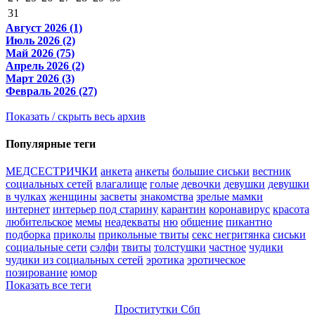
31
Август 2026 (1)
Июль 2026 (2)
Май 2026 (75)
Апрель 2026 (2)
Март 2026 (3)
Февраль 2026 (27)
Показать / скрыть весь архив
Популярные теги
МЕДСЕСТРИЧКИ
анкета
анкеты
большие сиськи
вестник
социальных сетей
влагалище
голые
девочки
девушки
девушки
в чулках
женщины
засветы
знакомства
зрелые мамки
интернет
интерьер под старину
карантин
коронавирус
красота
любительское
мемы
неадекваты
ню
общение
пикантно
подборка
приколы
прикольные твиты
секс негритянка
сиськи
социальные сети
сэлфи
твиты
толстушки
частное
чудики
чудики из социальных сетей
эротика
эротическое
позирование
юмор
Показать все теги
Проститутки Сбп