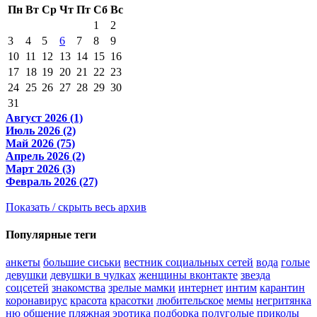
Пн
Вт
Ср
Чт
Пт
Сб
Вс
1
2
3
4
5
6
7
8
9
10
11
12
13
14
15
16
17
18
19
20
21
22
23
24
25
26
27
28
29
30
31
Август 2026 (1)
Июль 2026 (2)
Май 2026 (75)
Апрель 2026 (2)
Март 2026 (3)
Февраль 2026 (27)
Показать / скрыть весь архив
Популярные теги
анкеты
большие сиськи
вестник социальных сетей
вода
голые
девушки
девушки в чулках
женщины вконтакте
звезда
соцсетей
знакомства
зрелые мамки
интернет
интим
карантин
коронавирус
красота
красотки
любительское
мемы
негритянка
ню
общение
пляжная эротика
подборка
полуголые
приколы