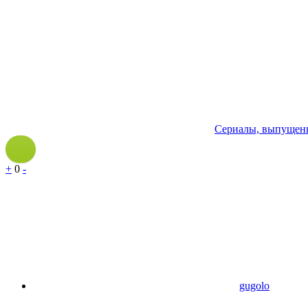
Сериалы, выпущенн
+
0
-
gugolo