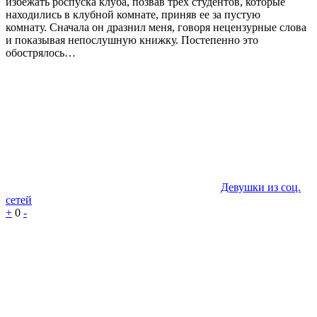
избежать роспуска клуба, позвав трех студентов, которые
находились в клубной комнате, приняв ее за пустую
комнату. Сначала он дразнил меня, говоря нецензурные слова
и показывая непослушную книжку. Постепенно это
обострялось…
Девушки из соц.
сетей
+
0
-