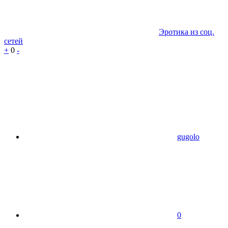
Эротика из соц.
сетей
+
0
-
gugolo
0