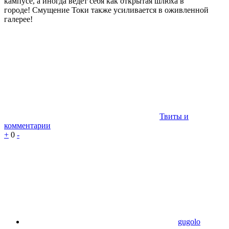
кампусе, а иногда ведет себя как открытая шлюха в
городе! Смущение Токи также усиливается в оживленной
галерее!
Твиты и
комментарии
+
0
-
gugolo