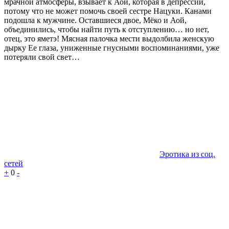
мрачной атмосферы, взывает к Аой, которая в депрессии,
потому что не может помочь своей сестре Нацуки. Канами
подошла к мужчине. Оставшиеся двое, Мёко и Аой,
объединились, чтобы найти путь к отступлению… но нет,
отец, это яметэ! Мясная палочка мести выдолбила женскую
дырку Ее глаза, униженные гнусными воспоминаниями, уже
потеряли свой свет…
Эротика из соц.
сетей
+
0
-