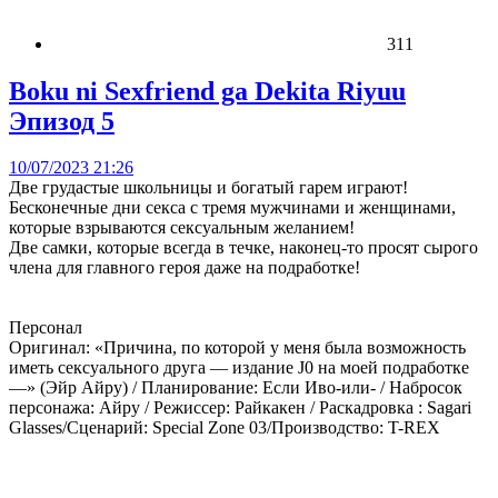
311
Boku ni Sexfriend ga Dekita Riyuu
Эпизод 5
10/07/2023 21:26
Две грудастые школьницы и богатый гарем играют!
Бесконечные дни секса с тремя мужчинами и женщинами,
которые взрываются сексуальным желанием!
Две самки, которые всегда в течке, наконец-то просят сырого
члена для главного героя даже на подработке!
Персонал
Оригинал: «Причина, по которой у меня была возможность
иметь сексуального друга — издание J0 на моей подработке
—» (Эйр Айру) / Планирование: Если Иво-или- / Набросок
персонажа: Айру / Режиссер: Райкакен / Раскадровка : Sagari
Glasses/Сценарий: Special Zone 03/Производство: T-REX