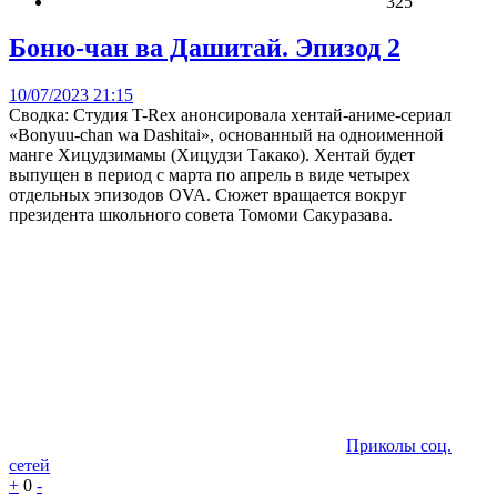
325
Боню-чан ва Дашитай. Эпизод 2
10/07/2023 21:15
Сводка: Студия T-Rex анонсировала хентай-аниме-сериал
«Bonyuu-chan wa Dashitai», основанный на одноименной
манге Хицудзимамы (Хицудзи Такако). Хентай будет
выпущен в период с марта по апрель в виде четырех
отдельных эпизодов OVA. Сюжет вращается вокруг
президента школьного совета Томоми Сакуразава.
Приколы соц.
сетей
+
0
-