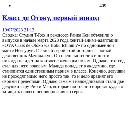
409
Класс де Отоку, первый эпизод
10/07/2023 21:13
Сводка: Студия T-Rex и режиссер Райка Кен объявили о
выпуске в начале марта 2023 года хентай-аниме-адаптации
«OVA Class de Otoko wa Boku Ichinin!?» по одноименной
манге Неягуруи. Главный герой этой истории — юный
девственник Мачида-кун. Он очень застенчив и почти
никогда не идет на контакт с женским полом. Однако этот год
стал для него роковым. Мачида попадает в академию, где
становится единственным парнем в классе. Конечно, девушки
не проходят мимо него просто так, то и дело дразнят его
своими прелестями. Однако самыми надоедливыми стали две
девушки-гяру Рио и Мао, которые постоянно норовят куда-то
затащить нашего неповоротливого героя.