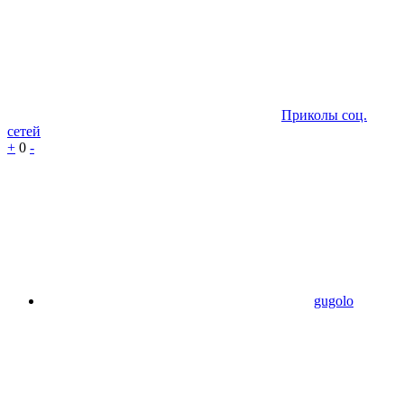
Приколы соц.
сетей
+
0
-
gugolo