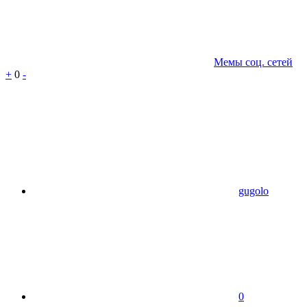
Мемы соц. сетей
+
0
-
gugolo
0