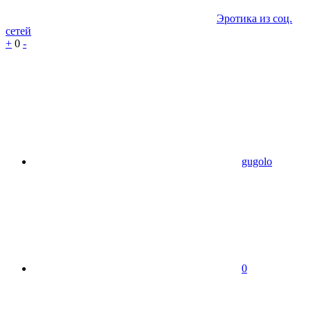
Эротика из соц.
сетей
+
0
-
gugolo
0