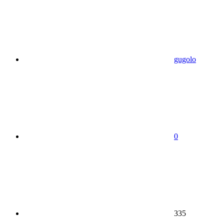
gugolo
0
335