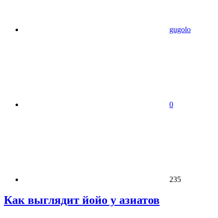
gugolo
0
235
Как выглядит йойо у азиатов