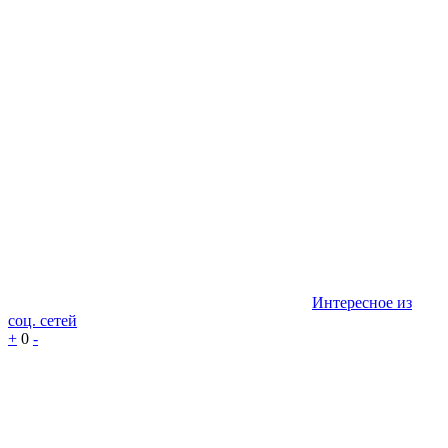
Интересное из
соц. сетей
+
0
-