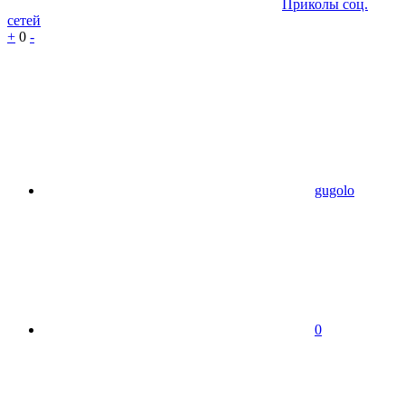
Приколы соц.
сетей
+
0
-
gugolo
0