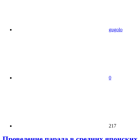
gugolo
0
217
Проведение парада в средних японских