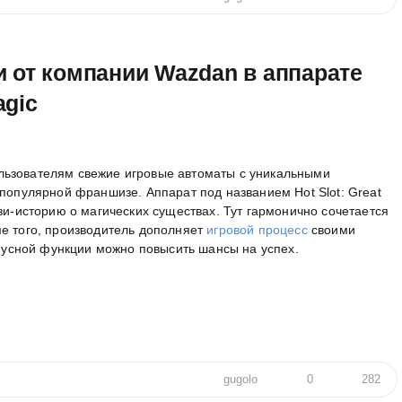
 от компании Wazdan в аппарате
agic
льзователям свежие игровые автоматы с уникальными
 популярной франшизе. Аппарат под названием Hot Slot: Great
ези-историю о магических существах. Тут гармонично сочетается
ме того, производитель дополняет
игровой процесс
своими
сной функции можно повысить шансы на успех.
gugolo
0
282