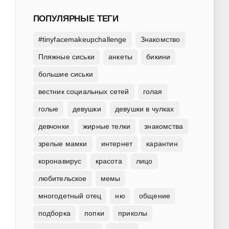
ПОПУЛЯРНЫЕ ТЕГИ
#tinyfacemakeupchallenge
Знакомство
Пляжные сиськи
анкеты
бикини
большие сиськи
вестник социальных сетей
голая
голые
девушки
девушки в чулках
девчонки
жирные телки
знакомства
зрелые мамки
интернет
карантин
коронавирус
красота
лицо
любительское
мемы
многодетный отец
ню
общение
подборка
попки
приколы