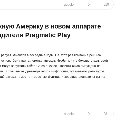
gugolo
0
310
жную Америку в новом аппарате
одителя Pragmatic Play
y
радует клиентов в последние годы. На этот раз компания решила
 основу была взята легенда ацтеков. Чтобы узнать больше о культовой
 могут запустить тайтл Gates of Aztec. Новинка была выпущена на
. В отличие от древнегреческой мифологии, тут главную роль будут
ающий автомат имеет интересные функции и хорошие диапазоны выплат.
gugolo
0
281