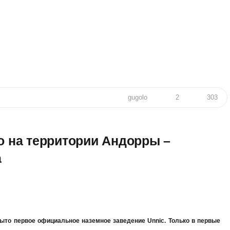
gugolo
2
303
о на территории Андорры –
а
рыто первое официальное наземное заведение Unnic. Только в первые