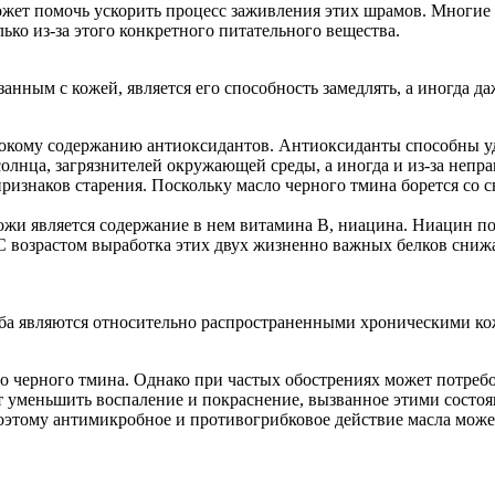
ожет помочь ускорить процесс заживления этих шрамов. Многие 
ько из-за этого конкретного питательного вещества.
ным с кожей, является его способность замедлять, а иногда даж
ысокому содержанию антиоксидантов. Антиоксиданты способны у
олнца, загрязнителей окружающей среды, а иногда и из-за непра
признаков старения. Поскольку масло черного тмина борется со
жи является содержание в нем витамина В, ниацина. Ниацин пом
 С возрастом выработка этих двух жизненно важных белков сниж
 оба являются относительно распространенными хроническими к
ло черного тмина. Однако при частых обострениях может потреб
 уменьшить воспаление и покраснение, вызванное этими состо
оэтому антимикробное и противогрибковое действие масла може