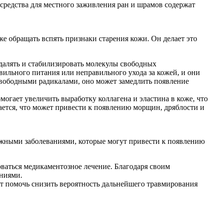
средства для местного заживления ран и шрамов содержат
е обращать вспять признаки старения кожи. Он делает это
далять и стабилизировать молекулы свободных
вильного питания или неправильного ухода за кожей, и они
 свободными радикалами, оно может замедлить появление
огает увеличить выработку коллагена и эластина в коже, что
ается, что может привести к появлению морщин, дряблости и
ожными заболеваниями, которые могут привести к появлению
оваться медикаментозное лечение. Благодаря своим
яниями.
т помочь снизить вероятность дальнейшего травмирования