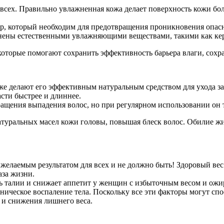
всех. Правильно увлажненная кожа делает поверхность кожи бол
р, который необходим для предотвращения проникновения опасн
лнены естественными увлажняющими веществами, такими как ке
оторые помогают сохранить эффективность барьера влаги, сохр
же делают его эффективным натуральным средством для ухода з
сти быстрее и длиннее.
щения выпадения волос, но при регулярном использовании он т
туральных масел кожи головы, повышая блеск волос. Обилие жи
желаемым результатом для всех и не должно быть! Здоровый вес 
аза жизни.
ь талии и снижает аппетит у женщин с избыточным весом и ожи
оническое воспаление тела. Поскольку все эти факторы могут спо
 и снижения лишнего веса.