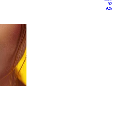
92
926