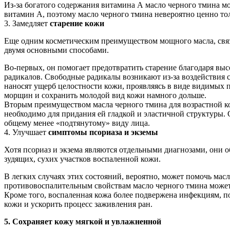
Из-за богатого содержания витамина А масло черного тмина м
витамин А, поэтому масло черного тмина невероятно ценно тол
3. Замедляет
старение кожи
Еще одним косметическим преимуществом мощного масла, связан
двумя основными способами.
Во-первых, он помогает предотвратить старение благодаря в
радикалов. Свободные радикалы возникают из-за воздействия с
наносят ущерб целостности кожи, проявляясь в виде видимых 
морщин и сохранить молодой вид кожи намного дольше.
Вторым преимуществом масла черного тмина для возрастной ко
необходимо для придания ей гладкой и эластичной структуры.
общему менее «подтянутому» виду лица.
4. Улучшает
симптомы псориаза и экземы
Хотя псориаз и экзема являются отдельными диагнозами, они
зудящих, сухих участков воспаленной кожи.
В легких случаях этих состояний, вероятно, может помочь мас
противовоспалительным свойствам масло черного тмина может
Кроме того, воспаленная кожа более подвержена инфекциям, п
кожи и ускорить процесс заживления ран.
5. Сохраняет кожу мягкой и увлажненной