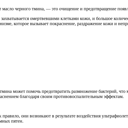
 масло черного тмина, — это очищение и предотвращение появ
 захватывается омертвевшими клетками кожи, и большое количес
изме, которое вызывает покраснение, раздражение кожи и непр
 тмина может помочь предотвратить размножение бактерий, что
раснением благодаря своим противовоспалительным эффектам.
 правило, они возникают в результате воздействия ультрафиол
мных пятен.