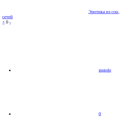
Эротика из соц.
сетей
+
0
-
gugolo
0