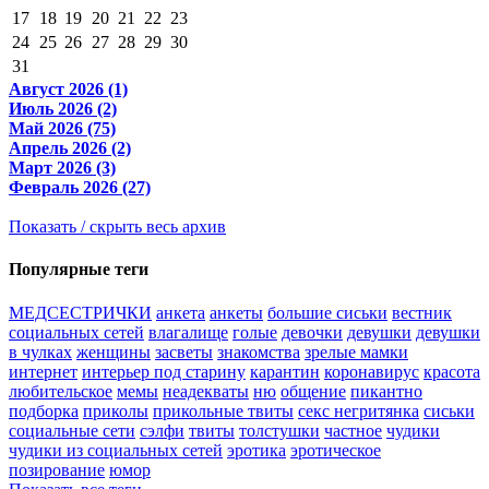
17
18
19
20
21
22
23
24
25
26
27
28
29
30
31
Август 2026 (1)
Июль 2026 (2)
Май 2026 (75)
Апрель 2026 (2)
Март 2026 (3)
Февраль 2026 (27)
Показать / скрыть весь архив
Популярные теги
МЕДСЕСТРИЧКИ
анкета
анкеты
большие сиськи
вестник
социальных сетей
влагалище
голые
девочки
девушки
девушки
в чулках
женщины
засветы
знакомства
зрелые мамки
интернет
интерьер под старину
карантин
коронавирус
красота
любительское
мемы
неадекваты
ню
общение
пикантно
подборка
приколы
прикольные твиты
секс негритянка
сиськи
социальные сети
сэлфи
твиты
толстушки
частное
чудики
чудики из социальных сетей
эротика
эротическое
позирование
юмор