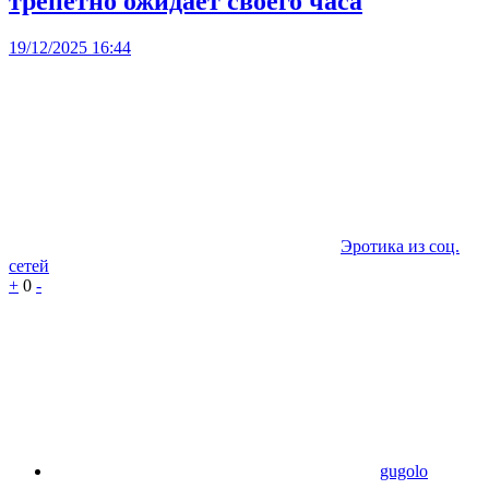
трепетно ожидает своего часа
19/12/2025 16:44
Эротика из соц.
сетей
+
0
-
gugolo