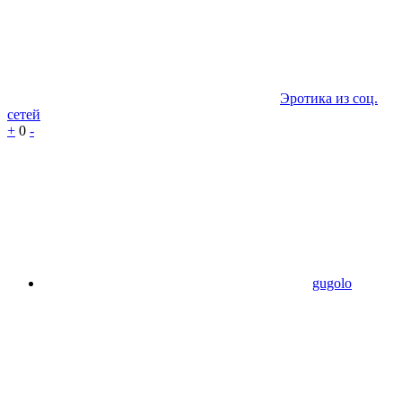
Эротика из соц.
сетей
+
0
-
gugolo