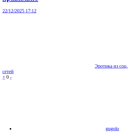
22/12/2025 17:12
Эротика из соц.
сетей
+
0
-
gugolo