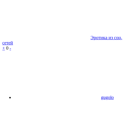
Эротика из соц.
сетей
+
0
-
gugolo