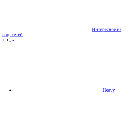
Интересное из
соц. сетей
+
+1
-
Heavy