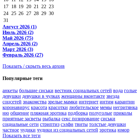
17
18
19
20
21
22
23
24
25
26
27
28
29
30
31
Август 2026 (1)
Июль 2026 (2)
Май 2026 (75)
Апрель 2026 (2)
Март 2026 (3)
Февраль 2026 (27)
Показать / скрыть весь архив
Популярные теги
анкеты
большие сиськи
вестник социальных сетей
вода
голые
девушки
девушки в чулках
женщины вконтакте
звезда
соцсетей
знакомства
зрелые мамки
интернет
интим
карантин
коронавирус
красота
красотки
любительское
мемы
негритянка
ню
общение
пляжная эротика
подборка
полуголые
приколы
приятные засветы
рыбалка
секс позирование
сиськи
социальные сети
стриптиз
сэлфи
твиты
толстые девушки
частное
чудики
чудики из социальных сетей
эротика
юмор
Показать все теги