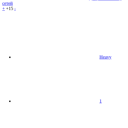
сетей
+
+15
-
Heavy
1