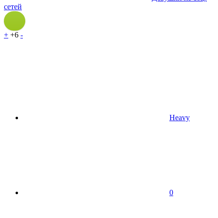
сетей
+
+6
-
Heavy
0