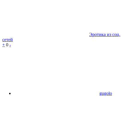
Эротика из соц.
сетей
+
0
-
gugolo