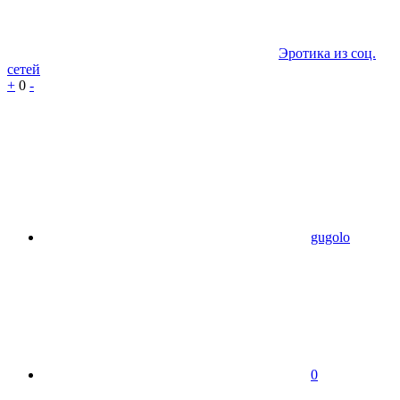
Эротика из соц.
сетей
+
0
-
gugolo
0