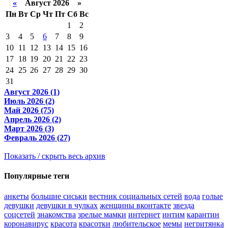
«
Август 2026 »
Пн
Вт
Ср
Чт
Пт
Сб
Вс
1
2
3
4
5
6
7
8
9
10
11
12
13
14
15
16
17
18
19
20
21
22
23
24
25
26
27
28
29
30
31
Август 2026 (1)
Июль 2026 (2)
Май 2026 (75)
Апрель 2026 (2)
Март 2026 (3)
Февраль 2026 (27)
Показать / скрыть весь архив
Популярные теги
анкеты
большие сиськи
вестник социальных сетей
вода
голые
девушки
девушки в чулках
женщины вконтакте
звезда
соцсетей
знакомства
зрелые мамки
интернет
интим
карантин
коронавирус
красота
красотки
любительское
мемы
негритянка