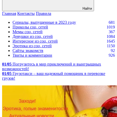
Найти
Главная
Контакты
Правила
Сериалы, выпущенные в 2023 году
681
Приколы соц. сетей
1019
Мемы соц. сетей
367
Девушки из соц. сетей
1084
Интересное из соц. сетей
1645
Эротика из соц. сетей
1150
Сайты знакомств
92
Твиты и комментарии
926
01/05
Погрузитесь в мир приключений и выигрышных
возможностей!
01/05
Грузотакси – ваш надежный помощник в перевозке
грузов!