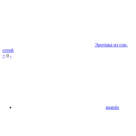
Эротика из соц.
сетей
+
0
-
gugolo