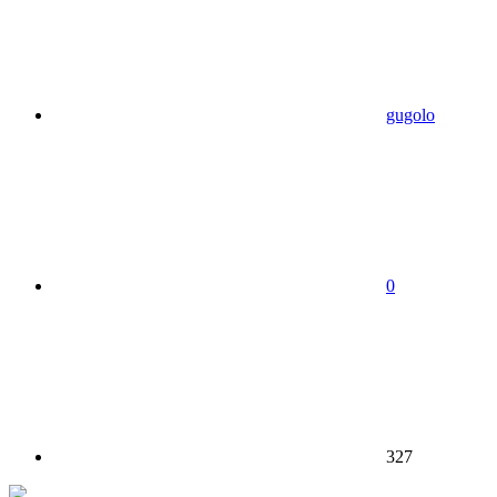
gugolo
0
327