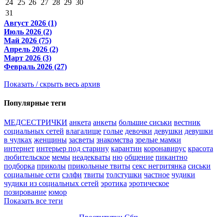
24
25
26
27
28
29
30
31
Август 2026 (1)
Июль 2026 (2)
Май 2026 (75)
Апрель 2026 (2)
Март 2026 (3)
Февраль 2026 (27)
Показать / скрыть весь архив
Популярные теги
МЕДСЕСТРИЧКИ
анкета
анкеты
большие сиськи
вестник
социальных сетей
влагалище
голые
девочки
девушки
девушки
в чулках
женщины
засветы
знакомства
зрелые мамки
интернет
интерьер под старину
карантин
коронавирус
красота
любительское
мемы
неадекваты
ню
общение
пикантно
подборка
приколы
прикольные твиты
секс негритянка
сиськи
социальные сети
сэлфи
твиты
толстушки
частное
чудики
чудики из социальных сетей
эротика
эротическое
позирование
юмор
Показать все теги