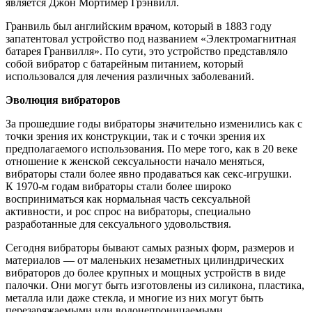
является Джон Мортимер Грэнвилл.
Гранвиль был английским врачом, который в 1883 году
запатентовал устройство под названием «Электромагнитная
батарея Гранвилля». По сути, это устройство представляло
собой вибратор с батарейным питанием, который
использовался для лечения различных заболеваний.
Эволюция вибраторов
За прошедшие годы вибраторы значительно изменились как с
точки зрения их конструкции, так и с точки зрения их
предполагаемого использования. По мере того, как в 20 веке
отношение к женской сексуальности начало меняться,
вибраторы стали более явно продаваться как секс-игрушки.
К 1970-м годам вибраторы стали более широко
восприниматься как нормальная часть сексуальной
активности, и рос спрос на вибраторы, специально
разработанные для сексуального удовольствия.
Сегодня вибраторы бывают самых разных форм, размеров и
материалов — от маленьких незаметных цилиндрических
вибраторов до более крупных и мощных устройств в виде
палочки. Они могут быть изготовлены из силикона, пластика,
металла или даже стекла, и многие из них могут быть
перезаряжаемыми или водонепроницаемыми.