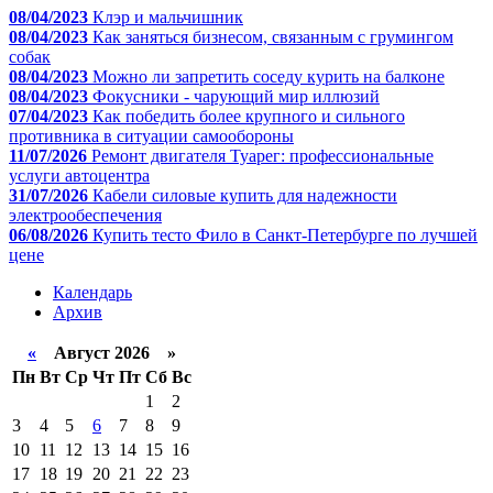
08/04/2023
Клэр и мальчишник
08/04/2023
Как заняться бизнесом, связанным с грумингом
собак
08/04/2023
Можно ли запретить соседу курить на балконе
08/04/2023
Фокусники - чарующий мир иллюзий
07/04/2023
Как победить более крупного и сильного
противника в ситуации самообороны
11/07/2026
Ремонт двигателя Туарег: профессиональные
услуги автоцентра
31/07/2026
Кабели силовые купить для надежности
электрообеспечения
06/08/2026
Купить тесто Фило в Санкт-Петербурге по лучшей
цене
Календарь
Архив
«
Август 2026 »
Пн
Вт
Ср
Чт
Пт
Сб
Вс
1
2
3
4
5
6
7
8
9
10
11
12
13
14
15
16
17
18
19
20
21
22
23