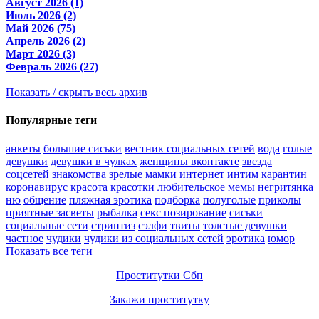
Август 2026 (1)
Июль 2026 (2)
Май 2026 (75)
Апрель 2026 (2)
Март 2026 (3)
Февраль 2026 (27)
Показать / скрыть весь архив
Популярные теги
анкеты
большие сиськи
вестник социальных сетей
вода
голые
девушки
девушки в чулках
женщины вконтакте
звезда
соцсетей
знакомства
зрелые мамки
интернет
интим
карантин
коронавирус
красота
красотки
любительское
мемы
негритянка
ню
общение
пляжная эротика
подборка
полуголые
приколы
приятные засветы
рыбалка
секс позирование
сиськи
социальные сети
стриптиз
сэлфи
твиты
толстые девушки
частное
чудики
чудики из социальных сетей
эротика
юмор
Показать все теги
Проститутки Сбп
Закажи проститутку