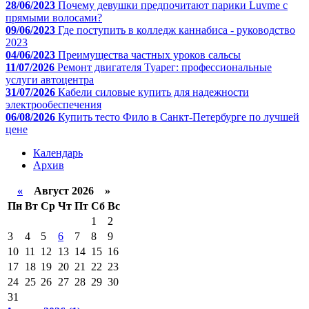
28/06/2023
Почему девушки предпочитают парики Luvme с
прямыми волосами?
09/06/2023
Где поступить в колледж каннабиса - руководство
2023
04/06/2023
Преимущества частных уроков сальсы
11/07/2026
Ремонт двигателя Туарег: профессиональные
услуги автоцентра
31/07/2026
Кабели силовые купить для надежности
электрообеспечения
06/08/2026
Купить тесто Фило в Санкт-Петербурге по лучшей
цене
Календарь
Архив
«
Август 2026 »
Пн
Вт
Ср
Чт
Пт
Сб
Вс
1
2
3
4
5
6
7
8
9
10
11
12
13
14
15
16
17
18
19
20
21
22
23
24
25
26
27
28
29
30
31