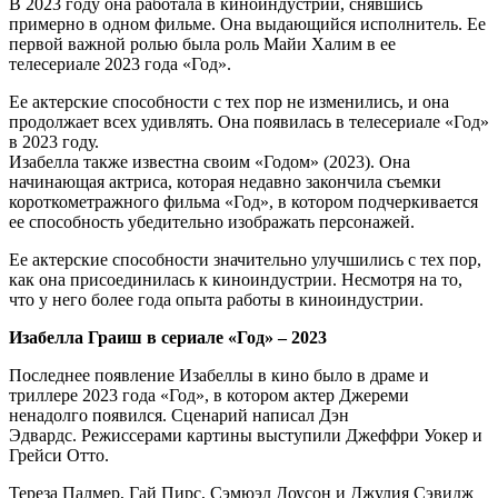
В 2023 году она работала в киноиндустрии, снявшись
примерно в одном фильме. Она выдающийся исполнитель. Ее
первой важной ролью была роль Майи Халим в ее
телесериале 2023 года «Год».
Ее актерские способности с тех пор не изменились, и она
продолжает всех удивлять. Она появилась в телесериале «Год»
в 2023 году.
Изабелла также известна своим «Годом» (2023). Она
начинающая актриса, которая недавно закончила съемки
короткометражного фильма «Год», в котором подчеркивается
ее способность убедительно изображать персонажей.
Ее актерские способности значительно улучшились с тех пор,
как она присоединилась к киноиндустрии. Несмотря на то,
что у него более года опыта работы в киноиндустрии.
Изабелла Граиш в сериале «Год» – 2023
Последнее появление Изабеллы в кино было в драме и
триллере 2023 года «Год», в котором актер Джереми
ненадолго появился. Сценарий написал Дэн
Эдвардс. Режиссерами картины выступили Джеффри Уокер и
Грейси Отто.
Тереза Палмер, Гай Пирс, Сэмюэл Доусон и Джулия Сэвидж