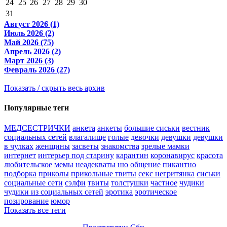
24
25
26
27
28
29
30
31
Август 2026 (1)
Июль 2026 (2)
Май 2026 (75)
Апрель 2026 (2)
Март 2026 (3)
Февраль 2026 (27)
Показать / скрыть весь архив
Популярные теги
МЕДСЕСТРИЧКИ
анкета
анкеты
большие сиськи
вестник
социальных сетей
влагалище
голые
девочки
девушки
девушки
в чулках
женщины
засветы
знакомства
зрелые мамки
интернет
интерьер под старину
карантин
коронавирус
красота
любительское
мемы
неадекваты
ню
общение
пикантно
подборка
приколы
прикольные твиты
секс негритянка
сиськи
социальные сети
сэлфи
твиты
толстушки
частное
чудики
чудики из социальных сетей
эротика
эротическое
позирование
юмор
Показать все теги