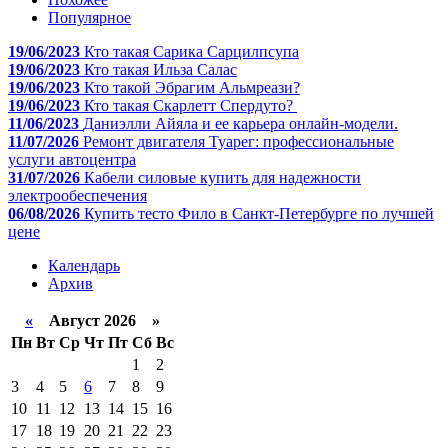
Популярное
19/06/2023
Кто такая Сарика Сарцилпсупа
19/06/2023
Кто такая Ильза Салас
19/06/2023
Кто такой Эбрагим Альмреази?
19/06/2023
Кто такая Скарлетт Спердуто?
11/06/2023
Даниэлли Айяла и ее карьера онлайн-модели.
11/07/2026
Ремонт двигателя Туарег: профессиональные
услуги автоцентра
31/07/2026
Кабели силовые купить для надежности
электрообеспечения
06/08/2026
Купить тесто Фило в Санкт-Петербурге по лучшей
цене
Календарь
Архив
«
Август 2026 »
Пн
Вт
Ср
Чт
Пт
Сб
Вс
1
2
3
4
5
6
7
8
9
10
11
12
13
14
15
16
17
18
19
20
21
22
23