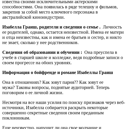
известна своими исключительными актерскими
способностями. Она появилась в ряде телешоу и фильмов,
закрепив за собой место ключевого персонажа в
австралийской киноиндустрии.
Изабелла Граиш, родители и сведения о семье .
Личность
ее родителей, однако, остается неизвестной. Имена ее матери
и отца неизвестны, как и имена ее братьев и сестер, и никто
не знает, сколько у нее родственников.
Сведения об образовании и обучении :
Она преуспела в
учебе в старшей школе и колледже, ведя подробные записи о
своем прогрессе на обоих уровнях.
Информация о бойфренде и романе
Изабеллы Граиш
Она в отношениях? Как зовут парня?? Как зовут ее
мужа? Таковы вопросы, поднятые аудиторией. Теперь
поговорим о ее личной жизни.
Несмотря на все наши усилия по поиску признаков через веб-
источники, Изабелла собирается раскрыть некоторые
совершенно секретные сведения своим преданным
поклонникам.
Еще неизвестно, нарушит ли она свое молчание и