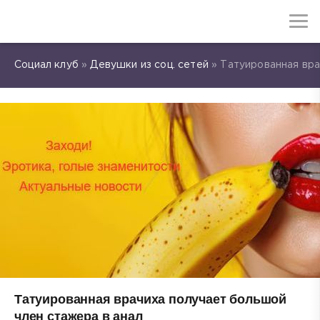
Социал клуб
»
Девушки из соц. сетей
» Татуированная вра
Татуированная врачиха получает большой
член стажера в анал