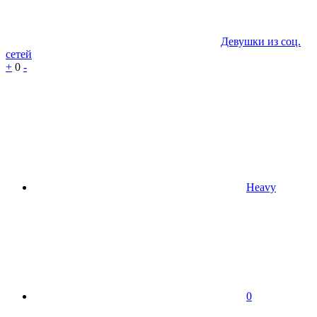
Девушки из соц.
сетей
+
0
-
Heavy
0