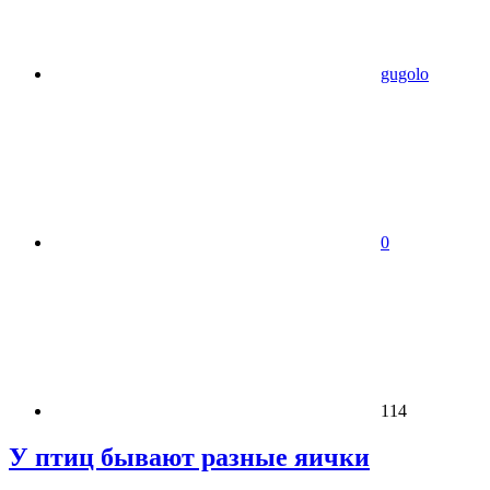
gugolo
0
114
У птиц бывают разные яички