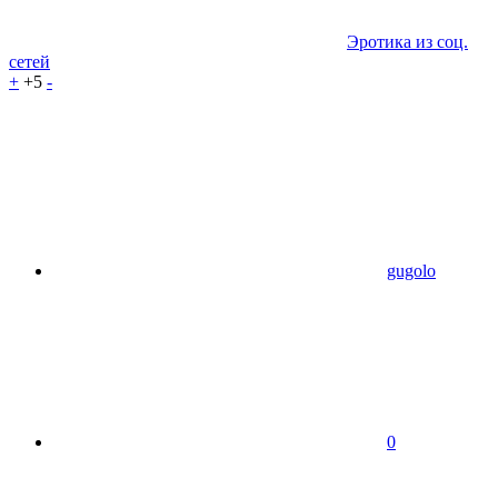
Эротика из соц.
сетей
+
+5
-
gugolo
0