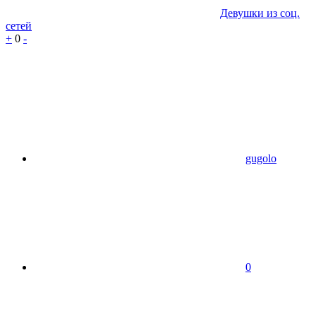
Девушки из соц.
сетей
+
0
-
gugolo
0