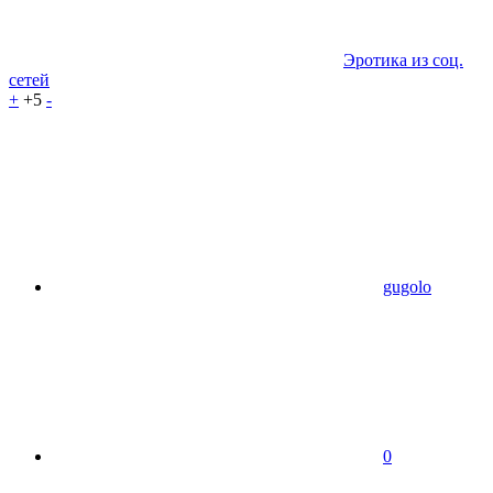
Эротика из соц.
сетей
+
+5
-
gugolo
0