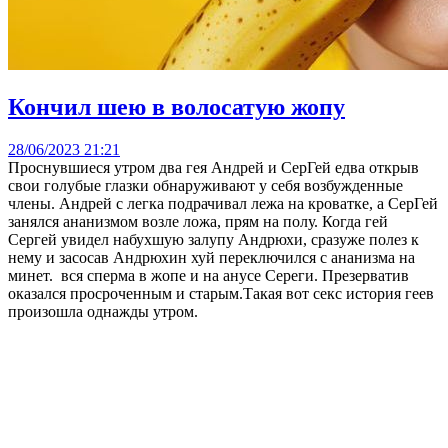
Кончил шею в волосатую жопу
28/06/2023 21:21
Проснувшиеся утром два гея Андрей и СерГей едва открыв
свои голубые глазки обнаруживают у себя возбужденные
члены. Андрей с легка подрачивал лежа на кроватке, а СерГей
занялся ананизмом возле ложа, прям на полу. Когда гей
Сергей увидел набухшую залупу Андрюхи, сразуже полез к
нему и засосав Андрюхин хуй переключился с ананизма на
минет. вся сперма в жопе и на анусе Сереги. Презерватив
оказался просроченным и старым.Такая вот секс история геев
произошла однажды утром.