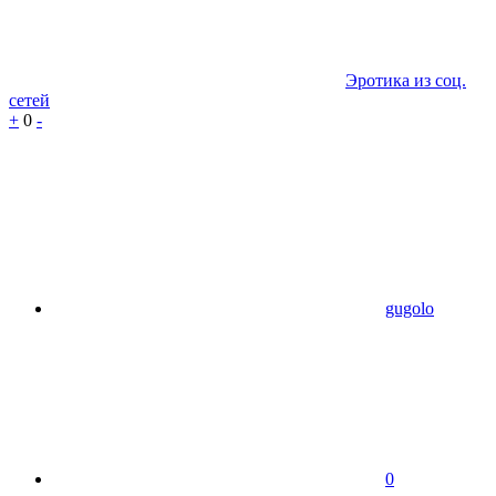
Эротика из соц.
сетей
+
0
-
gugolo
0