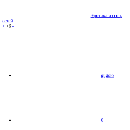
Эротика из соц.
сетей
+
+6
-
gugolo
0