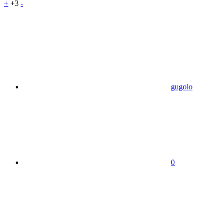
+
+3
-
gugolo
0