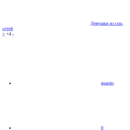
Девушки из соц.
сетей
+
+4
-
gugolo
0