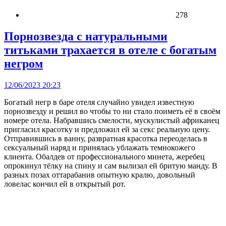
278
Порнозвезда с натуральными
титьками трахается в отеле с богатым
негром
12/06/2023 20:23
Богатый негр в баре отеля случайно увидел известную
порнозвезду и решил во чтобы то ни стало поиметь её в своём
номере отела. Набравшись смелости, мускулистый африканец
пригласил красотку и предложил ей за секс реальную цену.
Отправившись в ванну, развратная красотка переоделась в
сексуальный наряд и принялась ублажать темнокожего
клиента. Обалдев от профессионального минета, жеребец
опрокинул тёлку на спину и сам вылизал ей бритую манду. В
разных позах оттарабанив опытную кралю, довольный
ловелас кончил ей в открытый рот.