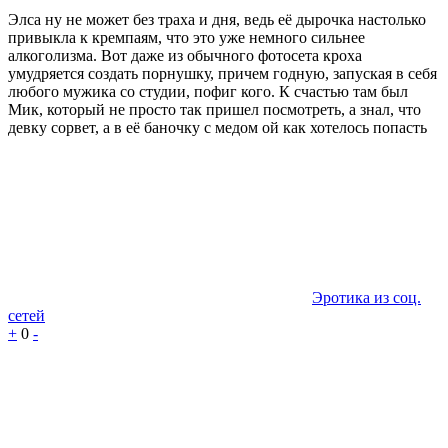
Элса ну не может без траха и дня, ведь её дырочка настолько
привыкла к кремпаям, что это уже немного сильнее
алкоголизма. Вот даже из обычного фотосета кроха
умудряется создать порнушку, причем годную, запуская в себя
любого мужика со студии, пофиг кого. К счастью там был
Мик, который не просто так пришел посмотреть, а знал, что
девку сорвет, а в её баночку с медом ой как хотелось попасть
Эротика из соц.
сетей
+
0
-