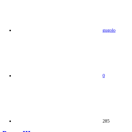
gugolo
0
285