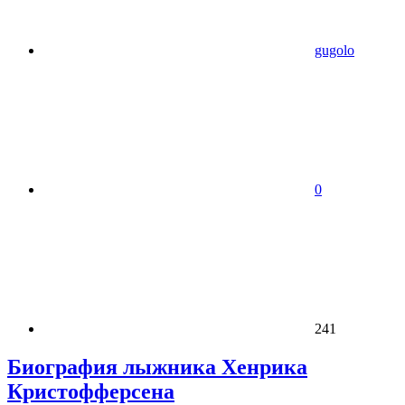
gugolo
0
241
Биография лыжника Хенрика
Кристофферсена