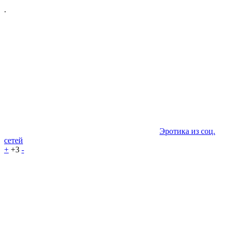
.
Эротика из соц.
сетей
+
+3
-