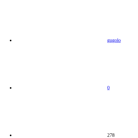
gugolo
0
278