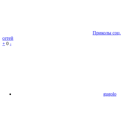
Приколы соц.
сетей
+
0
-
gugolo