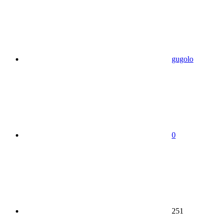
gugolo
0
251