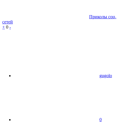
Приколы соц.
сетей
+
0
-
gugolo
0