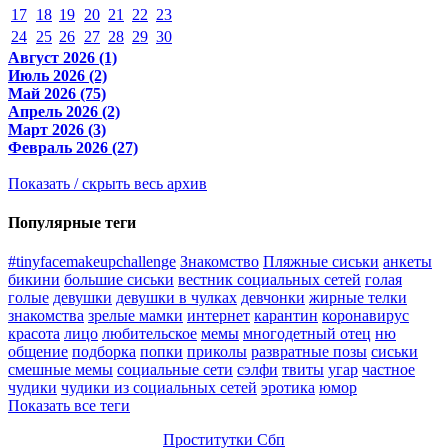
17
18
19
20
21
22
23
24
25
26
27
28
29
30
Август 2026 (1)
Июль 2026 (2)
Май 2026 (75)
Апрель 2026 (2)
Март 2026 (3)
Февраль 2026 (27)
Показать / скрыть весь архив
Популярные теги
#tinyfacemakeupchallenge
Знакомство
Пляжные сиськи
анкеты
бикини
большие сиськи
вестник социальных сетей
голая
голые
девушки
девушки в чулках
девчонки
жирные телки
знакомства
зрелые мамки
интернет
карантин
коронавирус
красота
лицо
любительское
мемы
многодетный отец
ню
общение
подборка
попки
приколы
развратные позы
сиськи
смешные мемы
социальные сети
сэлфи
твиты
угар
частное
чудики
чудики из социальных сетей
эротика
юмор
Показать все теги
Проститутки Сбп