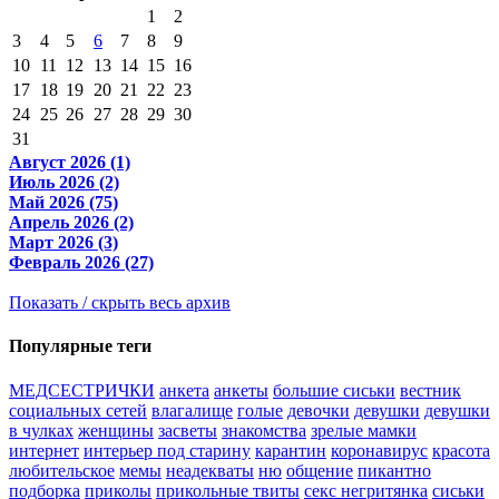
1
2
3
4
5
6
7
8
9
10
11
12
13
14
15
16
17
18
19
20
21
22
23
24
25
26
27
28
29
30
31
Август 2026 (1)
Июль 2026 (2)
Май 2026 (75)
Апрель 2026 (2)
Март 2026 (3)
Февраль 2026 (27)
Показать / скрыть весь архив
Популярные теги
МЕДСЕСТРИЧКИ
анкета
анкеты
большие сиськи
вестник
социальных сетей
влагалище
голые
девочки
девушки
девушки
в чулках
женщины
засветы
знакомства
зрелые мамки
интернет
интерьер под старину
карантин
коронавирус
красота
любительское
мемы
неадекваты
ню
общение
пикантно
подборка
приколы
прикольные твиты
секс негритянка
сиськи