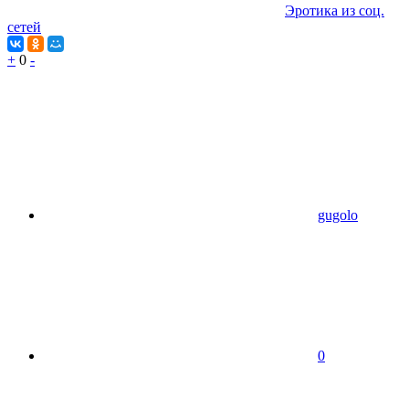
Эротика из соц.
сетей
+
0
-
gugolo
0