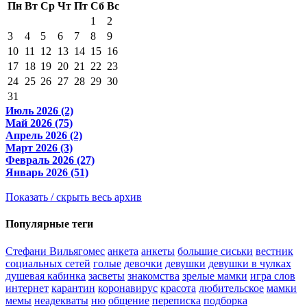
Пн
Вт
Ср
Чт
Пт
Сб
Вс
1
2
3
4
5
6
7
8
9
10
11
12
13
14
15
16
17
18
19
20
21
22
23
24
25
26
27
28
29
30
31
Июль 2026 (2)
Май 2026 (75)
Апрель 2026 (2)
Март 2026 (3)
Февраль 2026 (27)
Январь 2026 (51)
Показать / скрыть весь архив
Популярные теги
Стефани Вильягомес
анкета
анкеты
большие сиськи
вестник
социальных сетей
голые
девочки
девушки
девушки в чулках
душевая кабинка
засветы
знакомства
зрелые мамки
игра слов
интернет
карантин
коронавирус
красота
любительское
мамки
мемы
неадекваты
ню
общение
переписка
подборка