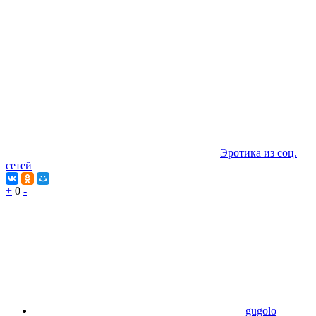
Эротика из соц.
сетей
+
0
-
gugolo