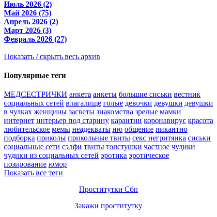
Июль 2026 (2)
Май 2026 (75)
Апрель 2026 (2)
Март 2026 (3)
Февраль 2026 (27)
Показать / скрыть весь архив
Популярные теги
МЕДСЕСТРИЧКИ
анкета
анкеты
большие сиськи
вестник
социальных сетей
влагалище
голые
девочки
девушки
девушки
в чулках
женщины
засветы
знакомства
зрелые мамки
интернет
интерьер под старину
карантин
коронавирус
красота
любительское
мемы
неадекваты
ню
общение
пикантно
подборка
приколы
прикольные твиты
секс негритянка
сиськи
социальные сети
сэлфи
твиты
толстушки
частное
чудики
чудики из социальных сетей
эротика
эротическое
позирование
юмор
Показать все теги
Проститутки Сбп
Закажи проститутку