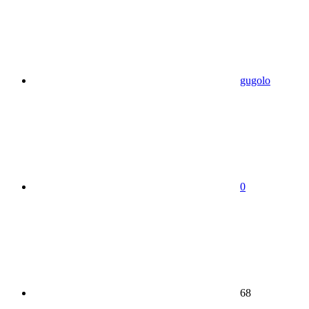
gugolo
0
68