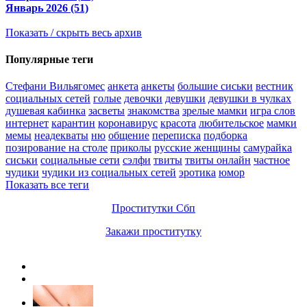
Январь 2026 (51)
Показать / скрыть весь архив
Популярные теги
Стефани Вильягомес
анкета
анкеты
большие сиськи
вестник
социальных сетей
голые
девочки
девушки
девушки в чулках
душевая кабинка
засветы
знакомства
зрелые мамки
игра слов
интернет
карантин
коронавирус
красота
любительское
мамки
мемы
неадекваты
ню
общение
переписка
подборка
позирование на столе
приколы
русские женщины
самурайка
сиськи
социальные сети
сэлфи
твиты
твиты онлайн
частное
чудики
чудики из социальных сетей
эротика
юмор
Показать все теги
Проститутки Сбп
Закажи проститутку