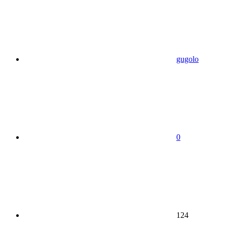
gugolo
0
124