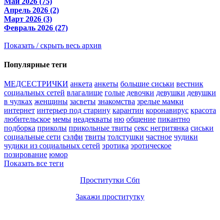
Май 2026 (75)
Апрель 2026 (2)
Март 2026 (3)
Февраль 2026 (27)
Показать / скрыть весь архив
Популярные теги
МЕДСЕСТРИЧКИ
анкета
анкеты
большие сиськи
вестник
социальных сетей
влагалище
голые
девочки
девушки
девушки
в чулках
женщины
засветы
знакомства
зрелые мамки
интернет
интерьер под старину
карантин
коронавирус
красота
любительское
мемы
неадекваты
ню
общение
пикантно
подборка
приколы
прикольные твиты
секс негритянка
сиськи
социальные сети
сэлфи
твиты
толстушки
частное
чудики
чудики из социальных сетей
эротика
эротическое
позирование
юмор
Показать все теги
Проститутки Сбп
Закажи проститутку