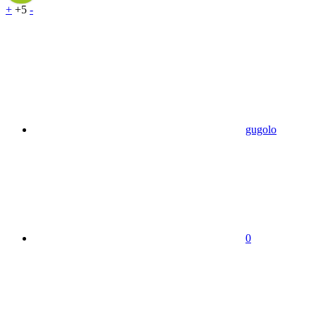
+
+5
-
gugolo
0