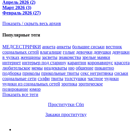
Апрель 2026 (2)
Март 2026 (3)
Февраль 2026 (27)
Показать / скрыть весь архив
Популярные теги
МЕДСЕСТРИЧКИ
анкета
анкеты
большие сиськи
вестник
социальных сетей
влагалище
голые
девочки
девушки
девушки
в чулках
женщины
засветы
знакомства
зрелые мамки
интернет
интерьер под старину
карантин
коронавирус
красота
любительское
мемы
неадекваты
ню
общение
пикантно
подборка
приколы
прикольные твиты
секс негритянка
сиськи
социальные сети
сэлфи
твиты
толстушки
частное
чудики
чудики из социальных сетей
эротика
эротическое
позирование
юмор
Показать все теги
Проститутки Сбп
Закажи проститутку