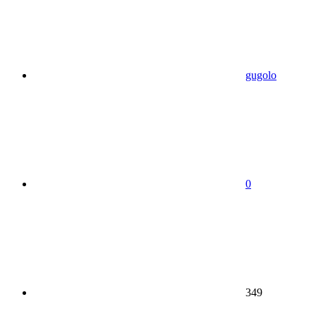
gugolo
0
349