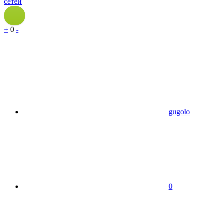
сетей
+
0
-
gugolo
0