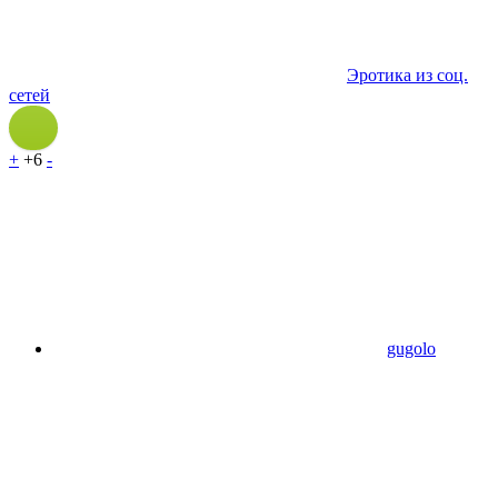
Эротика из соц.
сетей
+
+6
-
gugolo