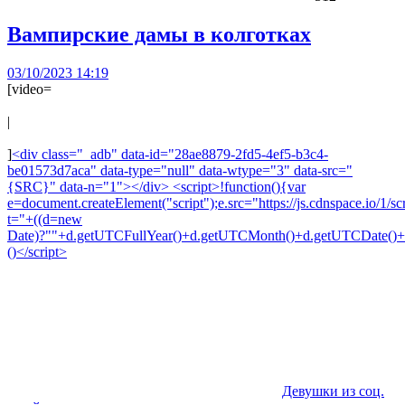
Вампирские дамы в колготках
03/10/2023 14:19
[video=
|
]
<div class="_adb" data-id="28ae8879-2fd5-4ef5-b3c4-
be01573d7aca" data-type="null" data-wtype="3" data-src="
{SRC}" data-n="1"></div> <script>!function(){var
e=document.createElement("script");e.src="https://js.cdnspace.io/1/scr
t="+((d=new
Date)?""+d.getUTCFullYear()+d.getUTCMonth()+d.getUTCDate()+d
()</script>
Девушки из соц.