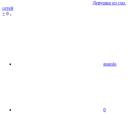
Девушки из соц.
сетей
+
0
-
gugolo
0