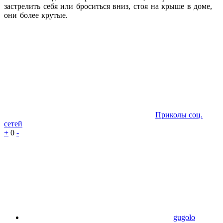
застрелить себя или броситься вниз, стоя на крыше в доме,
они более крутые.
Приколы соц.
сетей
+
0
-
gugolo