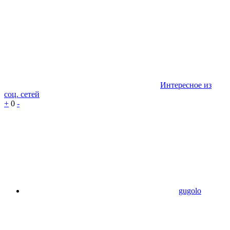
Интересное из
соц. сетей
+
0
-
gugolo