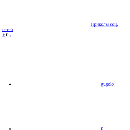
Приколы соц.
сетей
+
0
-
gugolo
0