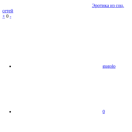
Эротика из соц.
сетей
+
0
-
gugolo
0