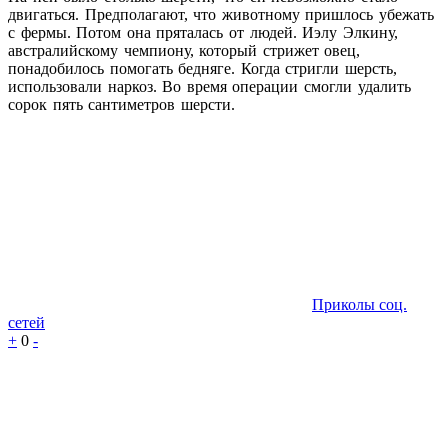
двигаться. Предполагают, что животному пришлось убежать
с фермы. Потом она пряталась от людей. Иэлу Элкину,
австралийскому чемпиону, который стрижет овец,
понадобилось помогать бедняге. Когда стригли шерсть,
использовали наркоз. Во время операции смогли удалить
сорок пять сантиметров шерсти.
Приколы соц.
сетей
+
0
-