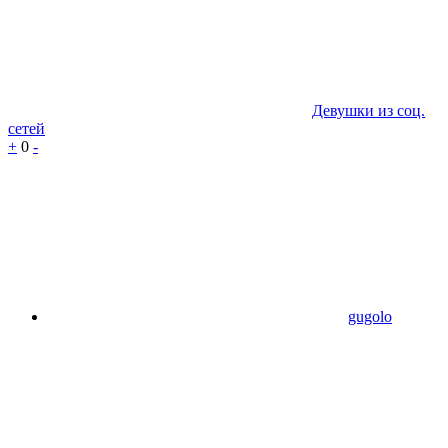
Девушки из соц.
сетей
+
0
-
gugolo