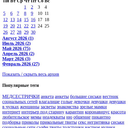
Пн
Вт
Ср
Чт
Пт
Сб
Вс
1
2
3
4
5
6
7
8
9
10
11
12
13
14
15
16
17
18
19
20
21
22
23
24
25
26
27
28
29
30
Август 2026 (1)
Июль 2026 (2)
Май 2026 (75)
Апрель 2026 (2)
Март 2026 (3)
Февраль 2026 (27)
Показать / скрыть весь архив
Популярные теги
МЕДСЕСТРИЧКИ
анкета
анкеты
большие сиськи
вестник
социальных сетей
влагалище
голые
девочки
девушки
девушки
в чулках
женщины
засветы
знакомства
зрелые мамки
интернет
интерьер под старину
карантин
коронавирус
красота
любительское
мемы
неадекваты
ню
общение
пикантно
подборка
приколы
прикольные твиты
секс негритянка
сиськи
социальные сети
сэлфи
твиты
толстушки
частное
чудики