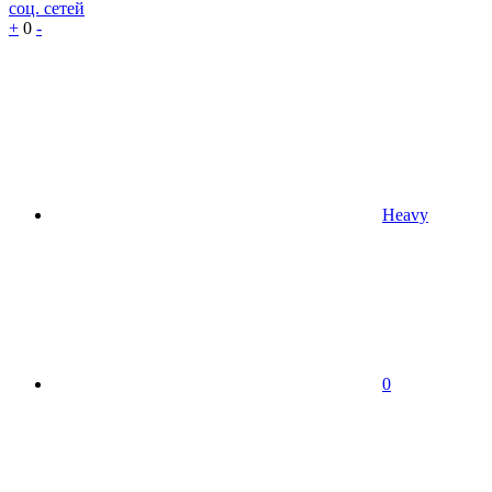
соц. сетей
+
0
-
Heavy
0