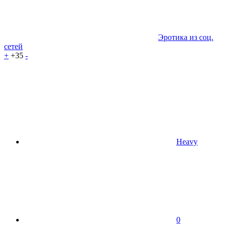
Эротика из соц.
сетей
+
+35
-
Heavy
0