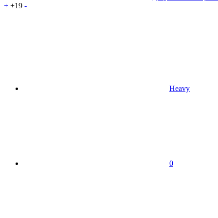
+
+19
-
Heavy
0