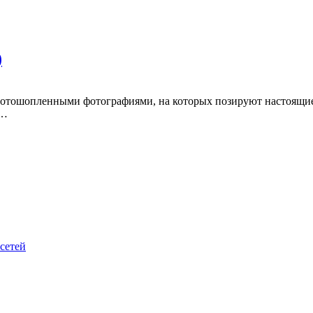
)
фотошопленными фотографиями, на которых позируют настоящие 
ы…
 сетей