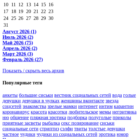
10
11
12
13
14
15
16
17
18
19
20
21
22
23
24
25
26
27
28
29
30
31
Август 2026 (1)
Июль 2026 (2)
Май 2026 (75)
Апрель 2026 (2)
Март 2026 (3)
Февраль 2026 (27)
Показать / скрыть весь архив
Популярные теги
анкеты
большие сиськи
вестник социальных сетей
вода
голые
девушки
девушки в чулках
женщины вконтакте
звезда
соцсетей
знакомства
зрелые мамки
интернет
интим
карантин
коронавирус
красота
красотки
любительское
мемы
негритянка
ню
общение
пляжная эротика
подборка
полуголые
приколы
приятные засветы
рыбалка
секс позирование
сиськи
социальные сети
стриптиз
сэлфи
твиты
толстые девушки
частное
чудики
чудики из социальных сетей
эротика
юмор