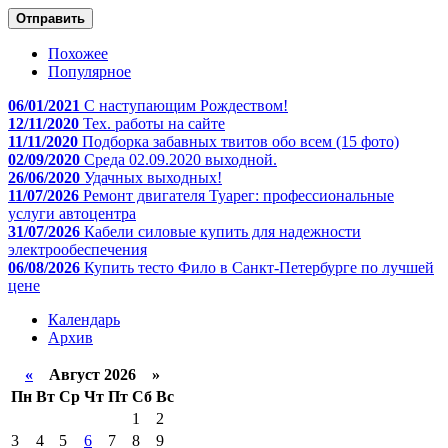
Отправить
Похожее
Популярное
06/01/2021
С наступающим Рождеством!
12/11/2020
Тех. работы на сайте
11/11/2020
Подборка забавных твитов обо всем (15 фото)
02/09/2020
Среда 02.09.2020 выходной.
26/06/2020
Удачных выходных!
11/07/2026
Ремонт двигателя Туарег: профессиональные
услуги автоцентра
31/07/2026
Кабели силовые купить для надежности
электрообеспечения
06/08/2026
Купить тесто Фило в Санкт-Петербурге по лучшей
цене
Календарь
Архив
«
Август 2026 »
Пн
Вт
Ср
Чт
Пт
Сб
Вс
1
2
3
4
5
6
7
8
9