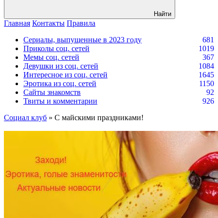
Найти
Главная
Контакты
Правила
Сериалы, выпущенные в 2023 году
681
Приколы соц. сетей
1019
Мемы соц. сетей
367
Девушки из соц. сетей
1084
Интересное из соц. сетей
1645
Эротика из соц. сетей
1150
Сайты знакомств
92
Твиты и комментарии
926
Социал клуб
» C майскими праздниками!